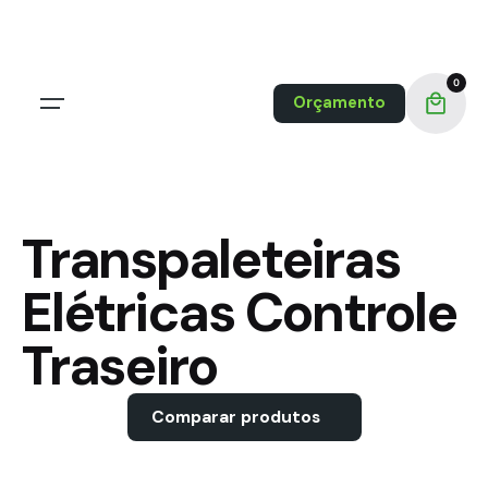
Skip
to
content
0
Orçamento
Transpaleteiras
Elétricas Controle
Traseiro
Comparar produtos