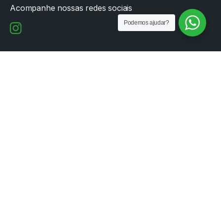
Acompanhe nossas redes sociais
Podemos ajudar?
Endereço
Rua Conde de Porto Alegre,
171 - Centro - Pelotas/RS,
96010-290
Brasil
Falar com o SAC
Quero ser uma assistência técnica
Comparar produtos
© 2025 Freedom Material Handling. Todos os direitos